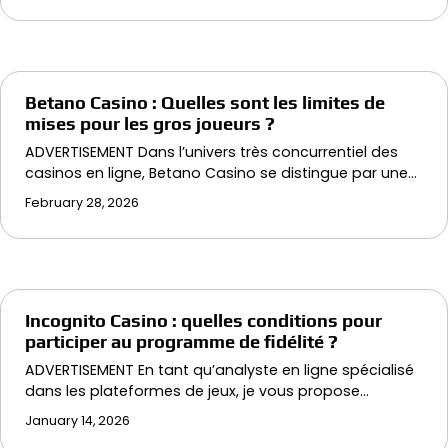
Betano Casino : Quelles sont les limites de
mises pour les gros joueurs ?
ADVERTISEMENT Dans l’univers très concurrentiel des
casinos en ligne, Betano Casino se distingue par une…
February 28, 2026
Incognito Casino : quelles conditions pour
participer au programme de fidélité ?
ADVERTISEMENT En tant qu’analyste en ligne spécialisé
dans les plateformes de jeux, je vous propose…
January 14, 2026