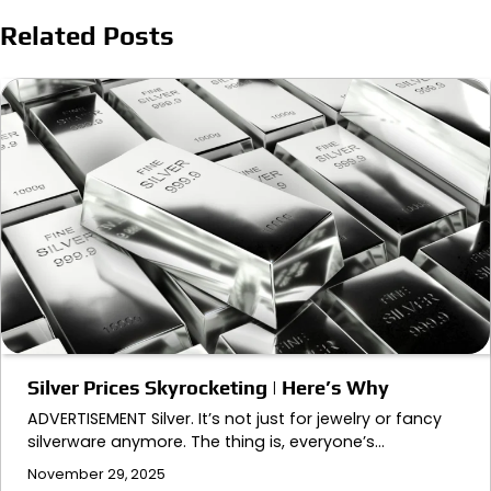
Related Posts
Silver Prices Skyrocketing | Here’s Why
ADVERTISEMENT Silver. It’s not just for jewelry or fancy
silverware anymore. The thing is, everyone’s…
November 29, 2025