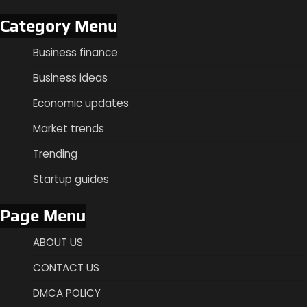
Category Menu
Business finance
Business ideas
Economic updates
Market trends
Trending
Startup guides
Page Menu
ABOUT US
CONTACT US
DMCA POLICY