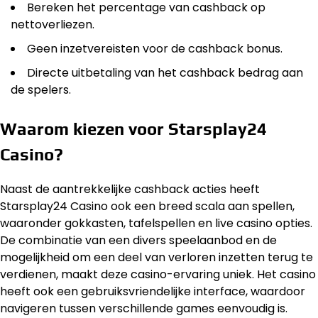
Bereken het percentage van cashback op
nettoverliezen.
Geen inzetvereisten voor de cashback bonus.
Directe uitbetaling van het cashback bedrag aan
de spelers.
Waarom kiezen voor Starsplay24
Casino?
Naast de aantrekkelijke cashback acties heeft
Starsplay24 Casino ook een breed scala aan spellen,
waaronder gokkasten, tafelspellen en live casino opties.
De combinatie van een divers speelaanbod en de
mogelijkheid om een deel van verloren inzetten terug te
verdienen, maakt deze casino-ervaring uniek. Het casino
heeft ook een gebruiksvriendelijke interface, waardoor
navigeren tussen verschillende games eenvoudig is.