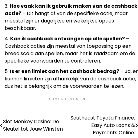
Hoe vaak kan ik gebruik maken van de cashback
actie?
– Dit hangt af van de specifieke actie, maar
meestal zijn er dagelijkse en wekelijkse opties
beschikbaar.
Kan ik cashback ontvangen op alle spellen?
–
Cashback acties zijn meestal van toepassing op een
breed scala aan spellen, maar het is raadzaam om de
specifieke voorwaarden te controleren.
Is er een limiet aan het cashback bedrag?
– Ja, er
kunnen limieten zijn afhankelijk van de cashback actie,
dus het is belangrijk om de voorwaarden te lezen.
ADVERTISEMENT
Southeast Toyota Finance:
Post
Slot Monkey Casino: De
Easy Auto Loans &
Sleutel tot Jouw Winsten
navigation
Payments Online.