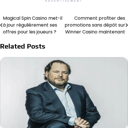
ADVERTISEMENT
Magical Spin Casino met-il
Comment profiter des
Post
à jour régulièrement ses
promotions sans dépôt sur
navigation
offres pour les joueurs ?
Winner Casino maintenant
Related Posts