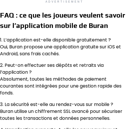
ADVERTISEMENT
FAQ : ce que les joueurs veulent savoir
sur l’application mobile de Buran
1. L’application est-elle disponible gratuitement ?
Oui, Buran propose une application gratuite sur iOS et
Android, sans frais cachés.
2. Peut-on effectuer ses dépôts et retraits via
l’application ?
Absolument, toutes les méthodes de paiement
courantes sont intégrées pour une gestion rapide des
fonds.
3. La sécurité est-elle au rendez-vous sur mobile ?
Buran utilise un chiffrement SSL avancé pour sécuriser
toutes les transactions et données personnelles.