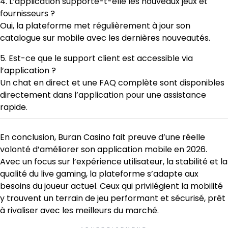
4. L’application supporte-t-elle les nouveaux jeux et
fournisseurs ?
Oui, la plateforme met régulièrement à jour son
catalogue sur mobile avec les dernières nouveautés.
5. Est-ce que le support client est accessible via
l’application ?
Un chat en direct et une FAQ complète sont disponibles
directement dans l’application pour une assistance
rapide.
En conclusion, Buran Casino fait preuve d’une réelle
volonté d’améliorer son application mobile en 2026.
Avec un focus sur l’expérience utilisateur, la stabilité et la
qualité du live gaming, la plateforme s’adapte aux
besoins du joueur actuel. Ceux qui privilégient la mobilité
y trouvent un terrain de jeu performant et sécurisé, prêt
à rivaliser avec les meilleurs du marché.