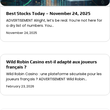
Best Stocks Today – November 24, 2025
ADVERTISEMENT Alright, let’s be real. You’re not here for
a dry list of numbers. You…
November 24, 2025
Wild Robin Casino est-il adapté aux joueurs
français ?
Wild Robin Casino : une plateforme sécurisée pour les
joueurs français ? ADVERTISEMENT Wild Robin…
February 23, 2026