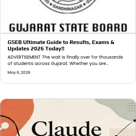
GSEB Ultimate Guide to Results, Exams &
Updates 2026 Today!!
ADVERTISEMENT The wait is finally over for thousands
of students across Gujarat. Whether you are…
May 6, 2026