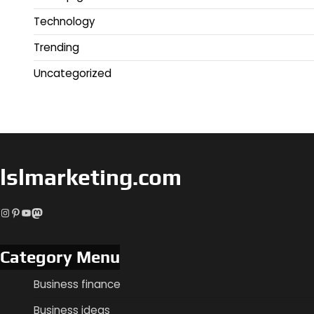
Technology
Trending
Uncategorized
lslmarketing.com
Instagram
Pinterest
YouTube
Mastodon
Category Menu
Business finance
Business ideas