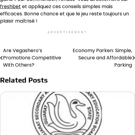
freshbet
et appliquez ces conseils simples mais
efficaces. Bonne chance et que le jeu reste toujours un
plaisir maîtrisé !
ADVERTISEMENT
Are Vegashero’s
Economy Parken: Simple,
Post
Promotions Competitive
Secure and Affordable
navigation
With Others?
Parking
Related Posts