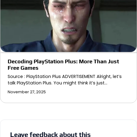
Decoding PlayStation Plus: More Than Just
Free Games
Source : PlayStation Plus ADVERTISEMENT Alright, let’s
talk PlayStation Plus. You might think it’s just…
November 27, 2025
Leave feedback about this