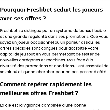
Pourquoi Freshbet séduit les joueurs
avec ses offres ?
Freshbet se distingue par un système de bonus flexible
et une grande régularité dans ses promotions. Que vous
soyez un joueur occasionnel ou un parieur assidu, les
offres spéciales sont conçues pour accroître votre
capital de jeu tout en vous permettant de tester de
nouvelles catégories et machines. Mais face à la
diversité des promotions et conditions, il est essentiel de
savoir où et quand chercher pour ne pas passer à côté.
Comment repérer rapidement les
meilleures offres Freshbet ?
La clé est la vigilance combinée à une bonne