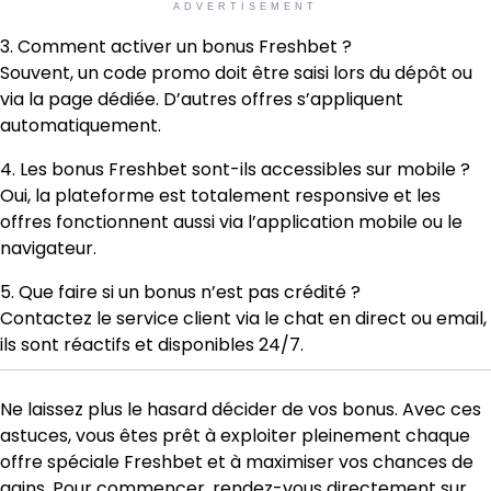
ADVERTISEMENT
3. Comment activer un bonus Freshbet ?
Souvent, un code promo doit être saisi lors du dépôt ou
via la page dédiée. D’autres offres s’appliquent
automatiquement.
4. Les bonus Freshbet sont-ils accessibles sur mobile ?
Oui, la plateforme est totalement responsive et les
offres fonctionnent aussi via l’application mobile ou le
navigateur.
5. Que faire si un bonus n’est pas crédité ?
Contactez le service client via le chat en direct ou email,
ils sont réactifs et disponibles 24/7.
Ne laissez plus le hasard décider de vos bonus. Avec ces
astuces, vous êtes prêt à exploiter pleinement chaque
offre spéciale Freshbet et à maximiser vos chances de
gains. Pour commencer, rendez-vous directement sur